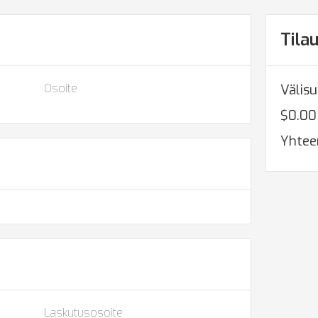
Tila
Osoite
Väli
$0.00
Yhtee
Laskutusosoite