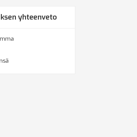
uksen yhteenveto
summa
nsä