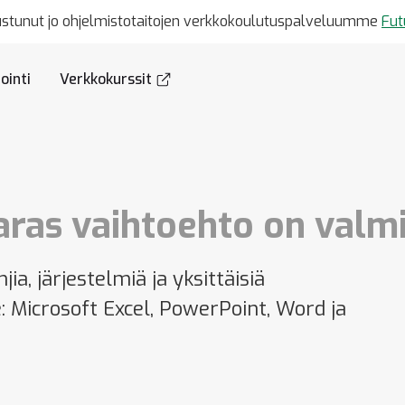
ustunut jo ohjelmistotaitojen verkkokoulutuspalveluumme
Fut
ointi
Verkkokurssit
ras vaihtoehto on valmi
a, järjestelmiä ja yksittäisiä
e: Microsoft Excel, PowerPoint, Word ja