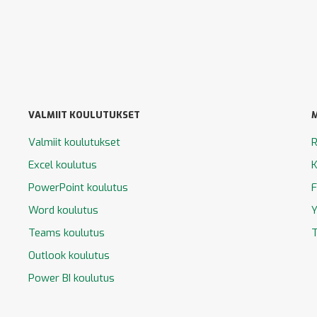
VALMIIT KOULUTUKSET
Valmiit koulutukset
R
Excel koulutus
K
PowerPoint koulutus
F
Word koulutus
Y
Teams koulutus
T
Outlook koulutus
Power BI koulutus