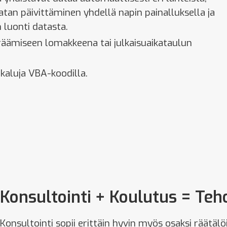
datan päivittäminen yhdellä napin painalluksella ja
 luonti datasta.
eräämiseen lomakkeena tai julkaisuaikataulun
ökaluja VBA-koodilla.
Konsultointi + Koulutus = Teho
Konsultointi sopii erittäin hyvin myös osaksi räätälö